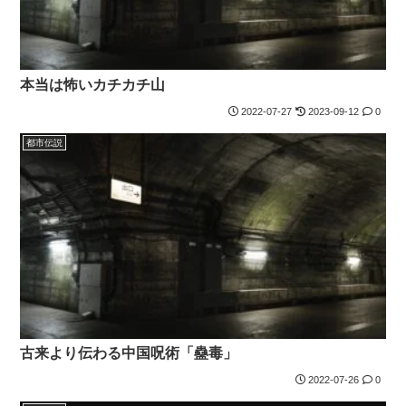
本当は怖いカチカチ山
2022-07-27
2023-09-12
0
都市伝説
古来より伝わる中国呪術「蠱毒」
2022-07-26
0