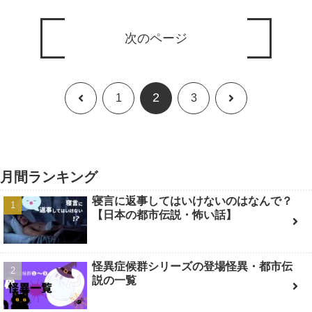
次のページ
2
前
次
1
3
へ
へ
月間ランキング
寝言に返事してはいけないのはなんで？
【日本の都市伝説・怖い話】
怪異症候群シリーズの登場怪異・都市伝
説の一覧